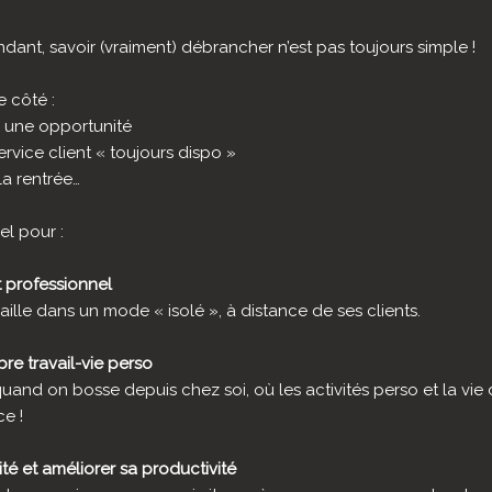
dant, savoir (vraiment) débrancher n’est pas toujours simple !
e côté :
r une opportunité
rvice client « toujours dispo »
la rentrée…
el pour :
t professionnel
ille dans un mode « isolé », à distance de ses clients.
bre travail-vie perso
nd on bosse depuis chez soi, où les activités perso et la vie 
ce !
ité et améliorer sa productivité