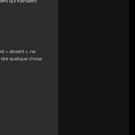
ers qui traînaient
!
st « absent », ne
perdre quelque chose