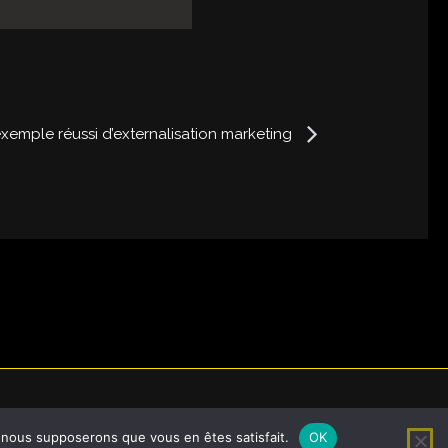
Next
xemple réussi d’externalisation marketing
e, nous supposerons que vous en êtes satisfait.
OK