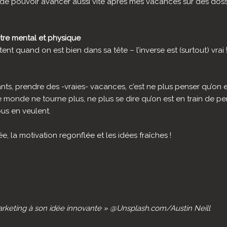
de pouvoir avancer aussi vite après mes vacances sur des dossi
être mental et physique
ntent quand on est bien dans sa tête – l’inverse est (surtout) vrai 
s, prendre des -vraies- vacances, c’est ne plus penser qu’on e
e monde ne tourne plus, ne plus se dire qu’on est en train de 
us en veulent.
ée, la motivation regonflée et les idées fraîches !
arketing à son idée innovante » @Unsplash.com/Austin Neill