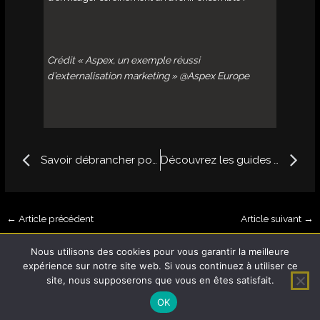
Crédit « Aspex, un exemple réussi
d’externalisation marketing » @Aspex Europe
Prev
N
Savoir débrancher pour un indépendant…
Découvrez les guides de tourisme durable Viatao !
←
Article précédent
Article suivant
→
Nous utilisons des cookies pour vous garantir la meilleure
Sanouk ! 2021 |
Mentions légales
expérience sur notre site web. Si vous continuez à utiliser ce
site, nous supposerons que vous en êtes satisfait.
OK